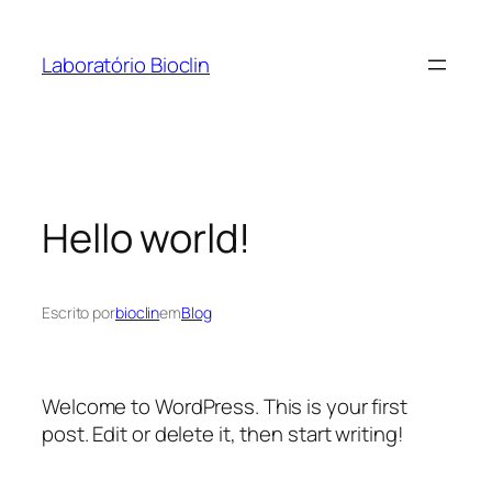
Pular
para
Laboratório Bioclin
o
conteúdo
Hello world!
Escrito por
bioclin
em
Blog
Welcome to WordPress. This is your first
post. Edit or delete it, then start writing!